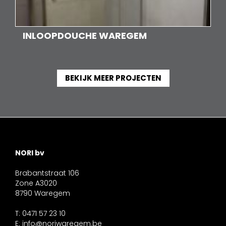
INLOOPDOUCHE WAREGEM
BEKIJK MEER PROJECTEN
NORI bv
Brabantstraat 106
Zone A3020
8790 Waregem
T: 0471 57 23 10
E:
info@noriwaregem.be