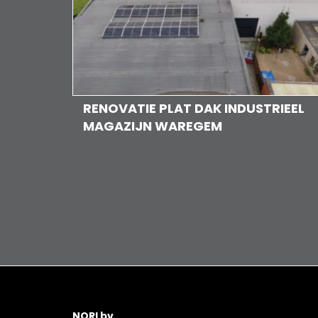
RENOVATIE PLAT DAK INDUSTRIEEL
MAGAZIJN WAREGEM
NORI bv